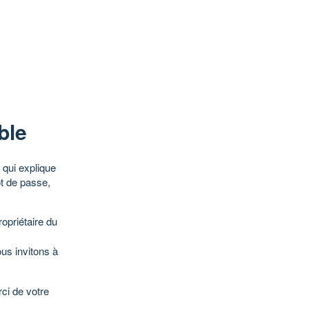
ble
qui explique
ot de passe,
opriétaire du
ous invitons à
ci de votre